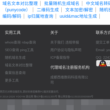
域名文本对比整理
批量随机生成域名
中文域名转
（punycode）
二维码生成
文本加密/解密
随机
编码/解码
ip归属地查询
uuid&mac地址生成
实用工具
关于
联系方
whois查询
rdap查询
关于我们
违规举报
提交工单
SEO查询
ping工具
用户协议与隐私声明
Email: 
随机域名生成
ICP备案指导
QQ: 224
域名文本对比整理
代理域名注册服务机构
备案信息查询
成都西维数码科技有限公
更多工具
司
网页已对移动端优化,更好的体验推荐PC端浏览器访问,
© 2014-2026 YOOYM 游云网
豫ICP备16021355号
豫公网安备41150202000089号