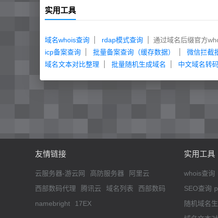
实用工具
域名whois查询
rdap模式查询
通过域名后缀官方w
icp备案查询
批量备案查询（缓存数据）
微信拦截
域名文本对比整理
批量随机生成域名
中文域名转码（
友情链接
实用工具
云服务器-游云网
高防服务器
阿里云
whois查询
西部数码代理
腾讯云
域名列表
西部数码
SEO查询
namebright
17EX
随机域名生