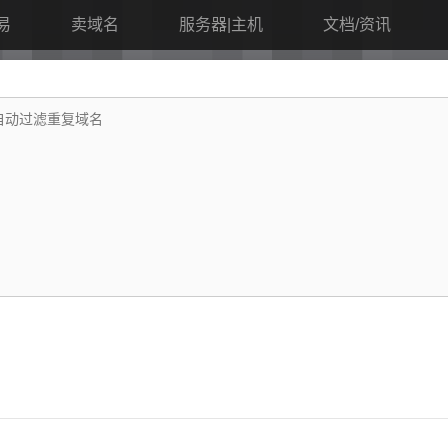
易
卖域名
服务器|主机
文档/资讯