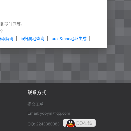
和到期时间等。
全
码/解码
ip归属地查询
uuid&mac地址生成
联系方式
提交工单
Email: yooym@qq.com
QQ: 2243380983