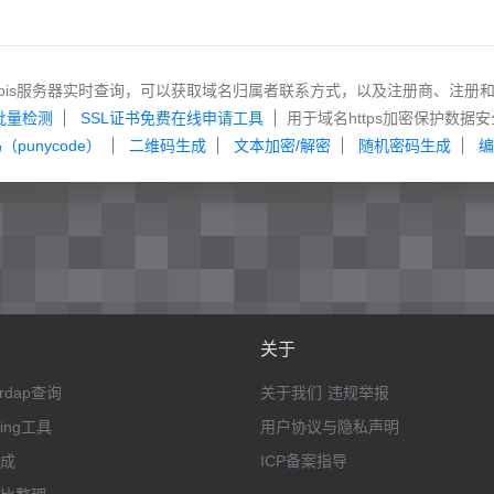
hois服务器实时查询，可以获取域名归属者联系方式，以及注册商、注册
批量检测
SSL证书免费在线申请工具
用于域名https加密保护数据安
punycode）
二维码生成
文本加密/解密
随机密码生成
编
关于
rdap查询
关于我们
违规举报
ping工具
用户协议与隐私声明
成
ICP备案指导