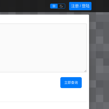
注册 / 登陆


立即查询