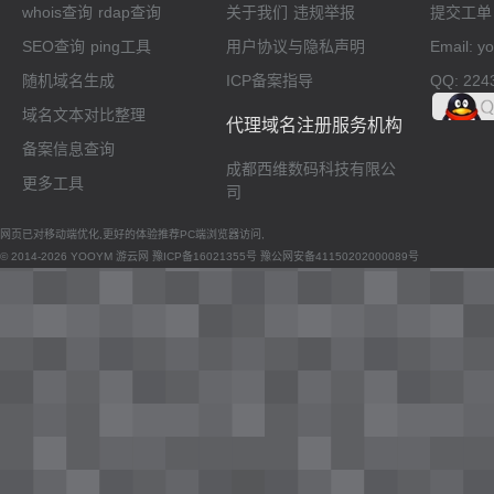
whois查询
rdap查询
关于我们
违规举报
提交工单
SEO查询
ping工具
用户协议与隐私声明
Email: 
随机域名生成
ICP备案指导
QQ: 224
域名文本对比整理
代理域名注册服务机构
备案信息查询
成都西维数码科技有限公
更多工具
司
网页已对移动端优化,更好的体验推荐PC端浏览器访问,
© 2014-2026 YOOYM 游云网
豫ICP备16021355号
豫公网安备41150202000089号