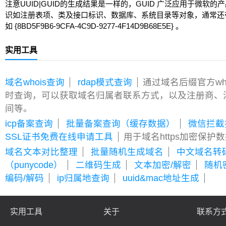
注意UUID|GUID的生成结果是一样的，GUID 广泛应用于微软的
识如注册表项、类及接口标识、数据库、系统目录等对象，通常还
如 {8BD5F9B6-9CFA-4C9D-9277-4F14D9B68E5E} 。
实用工具
域名whois查询
rdap模式查询
通过域名后缀官方wh
时查询，可以获取域名归属者联系方式，以及注册商、
间等。
icp备案查询
批量备案查询（缓存数据）
微信拦截
SSL证书免费在线申请工具
用于域名https加密保护
域名文本对比整理
批量随机生成域名
中文域名转
（punycode）
二维码生成
文本加密/解密
随机
编码/解码
ip归属地查询
uuid&mac地址生成
实用工具
关于
联系方