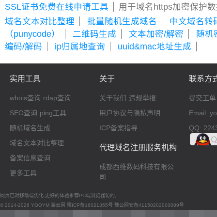
SSL证书免费在线申请工具
用于域名https加密保护
域名文本对比整理
批量随机生成域名
中文域名转
（punycode）
二维码生成
文本加密/解密
随机
编码/解码
ip归属地查询
uuid&mac地址生成
实用工具
关于
联系方
whois查询
rdap查询
关于我们
违规举报
提交工单
SEO查询
ping工具
用户协议与隐私声明
Email: 
随机域名生成
ICP备案指导
QQ: 224
域名文本对比整理
代理域名注册服务机构
备案信息查询
成都西维数码科技有限公
更多工具
司
网页已对移动端优化,更好的体验推荐PC端浏览器访问,
© 2014-2026 YOOYM 游云网
豫ICP备16021355号
豫公网安备41150202000089号