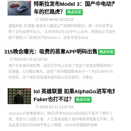
特斯拉发布Model 3：国产中电动汽
车的拦路虎？
热点讨论

2016-04-02 10:22:33
搜狐科技 文/崔鹏 被很多人看成过气品牌的特斯拉，再一次向世界证
明了它的品牌号召力。 北京时间4月1日中午11点半，特斯拉正式发布
旗下首款入门级电动汽车Model 3，这款车型比Mod
315晚会曝光：吸费的恶意APP明码出售
热点讨论

2016-03-15 22:20:18
用户手机莫名被扣费，是因为手机上出现了包含了恶意扣费程序的广
告弹窗。315晚会曝光，这些广告的数据都来自于一个叫DDAPP.CN
的域名，这个域名就是道有道科技公司注册的。记者在
lol 英雄联盟 如果AlphaGo进军电竞
Faker也打不过？
热点讨论

2016-03-11 13:47:53
AlphaGo开发者曾表示，我们(开发AlphaGo的目的)不是为了模仿人
类，而是为了战胜人类。人工智能战胜人类的电影桥段屡见不鲜，但
当此成为现实的时候不免让人唏嘘，4000年的围棋终结者