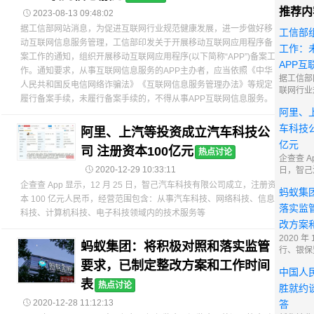
推荐内

2023-08-13 09:48:02
据工信部网站消息，为促进互联网行业规范健康发展，进一步做好移
工信部
动互联网信息服务管理，工信部印发关于开展移动互联网应用程序备
工作：
案工作的通知，组织开展移动互联网应用程序(以下简称“APP”)备案工
APP互
作。通知要求，从事互联网信息服务的APP主办者，应当依照《中华
据工信部
人民共和国反电信网络诈骗法》《互联网信息服务管理办法》等规定
联网行业
履行备案手续，未履行备案手续的，不得从事APP互联网信息服务。
步做好移
阿里、
理，工信
互联网应
车科技公
阿里、上汽等投资成立汽车科技公
知，组织
亿元
司 注册资本100亿元
程序(以下
热点讨论
企查查 Ap
作。通知

2020-12-29 10:33:11
日，智己
息服务的
立，注册资
企查查 App 显示，12 月 25 日，智己汽车科技有限公司成立，注册资
照《中华
蚂蚁集
币，经营
络诈骗法
本 100 亿元人民币，经营范围包含：从事汽车科技、网络科技、信息
科技、网
落实监
管理办法
科技、计算机科技、电子科技领域内的技术服务等
计算机科
续，未履
改方案
的技术服
从事AP
2020 年
蚂蚁集团：将积极对照和落实监管
行、银保
局等金融
要求，已制定整改方案和工作时间
中国人
蚁集团。
表
热点讨论
团发布公
胜就约
金融管理

2020-12-28 11:12:13
答
整改工作