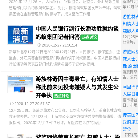
新华社北京
2020 年 12 月 26 日，人民银行、银保监会、证监会、外汇局等金融
年12月
管理部门联合约谈蚂蚁集团。 对此，刚刚蚂蚁集团发布公告称，蚂蚁
保监会、
集团会在金融管理部门的指导下，成立整改工作组
游族林
融管理部
团。中国
知情人
胜代表四
中国人民银行副行长潘功胜就约谈
嫌疑人
了记者的
蚂蚁集团记者问答
12月2
热点讨论
公告称，

2020-12-27 21:01:14
事长林奇
游族网
新华社北京12月27日电2020年12月26日，人民银行、银保监会、证
月23日
微博曾发
监会、外汇局等金融管理部门联合约谈了蚂蚁集团。中国人民银行副
威人士
出，202
行长潘功胜代表四部门就约谈情况回答了记者的提问。
垚 原
许，某医
游族网络
告，公司于
游族林奇因中毒身亡，有知情人士
收到公司
阿里巴
称此前未见投毒嫌疑人与其发生公
际控制人
家属的通
人民日
开争执
热点讨论
治无效于2
据市场监
世。 12

2020-12-27 20:57:37
日，市场
依法对阿
12月25日晚，游族网络发布公告称，公司实际控制人、董事长林奇抢
传美国
公司实施
救无效去世。12月23日，上海市公安局官方微博曾发布警情通报。通
为立案调
政府施
报指出，2020年12月17日17时许，某医院在诊疗的病患
将于近日
禁令
华社，中
【环球网
游族网络董事长死亡 权威人士：投