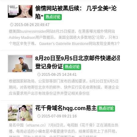
偷情网站被黑后续： 几乎全美“沦
陷”
热点讨论

2015-08-26 20:49:47
据美国businessinsider网站8月25日报道，在黑客曝光婚外情网站
Ashley Madison用户数据后， 美国全国绝大多数地区“沦陷”，只有3
个地区辛免于难。 Gawker’s Gabrielle Bluestone网站发现全美有3个
8月20日至9月5日北京邮件快递必须
登记身份证
热点讨论

2015-08-25 14:24:41
根据国家邮政局、公安部等部门发布的通知要求，8月20日至9月5日
期间，对各地寄往北京市的邮件、快件实行实名收寄制度。寄递企业
应当要求用户出示有效身份证件并登记相关身份信
花千骨域名hqg.com易主
热点讨论

2015-07-09 09:21:16
易名中国（eName.cn）7月8日讯，电视剧《花千骨》正在湖南台热
播，每周必追的小编本是冲着霍建华去的，结果却喜欢上了杀阡陌，