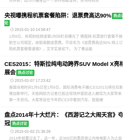
然并卵，因为小编身边一个杀阡陌都没有，杀马特和杀
央视曝携程机票套餐陷阱：退票费高达90%
热点讨
论

2015-01-10 14:58:47
1月9日，央视财经频道第1时间栏目曝光了 携程网 机票旅行套餐不按
航空公司规定，收取高额退票费。节目名为《退票费高达90% 网上订
购机票套餐需谨慎》，文字实录如下。 为了春运能
CES2015：特斯拉纯电动跨界SUV Model X亮相
展会
热点讨论

2015-01-07 17:23:42
美国当地时间1月6日至1月9日，国际消费电子展(CES2015)将在拉斯
维加斯举行。天极网前方记者已抵达现场并提前进入展馆为大家带来
第一手资讯。大家将会在今年的CES中看到汽车、智能硬
盘点2014年十大烂片：《西游记之大闹天宫》夺
冠
热点讨论

2015-01-02 21:36:28
2014年就要过去了，这一年，近300亿的票房很让内地电影人为之自