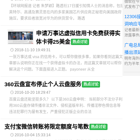
微软在今
有，杀马
【环球网报道 记者 朱梦颖】路透社17日援引知情人士的消息称，包括
式发布了W
英特尔、高通及赛灵思在内的多家美国芯片供应商正秘密向美国政府
览版。作为
12306
操作系统，
施压，要求后者放宽对华为的供货禁令。 路透
也是备受
洞响应
为止，我们
记者最新
申请万事达虚拟信用卡免费获得实
术预览版
泄露事件
许
保护信息
体卡得25美金
热点讨论
广电总
补天漏洞

2018-11-10 19:49:31
赏征集和
播出须
日下午，
一张万事达或 visa 的信用卡，可以帮你做很多事，如果你看到这篇文
明年海外
布微博称：
章那么说明你正在找一个获得虚拟卡的办法，而这篇文章就可以帮你
约为半年
长大的“
解决这个问题。下面直接进入正题。 payoneer 从全
这意味着
游戏》、
360云盘宣布停止个人云盘服务
热点讨论
半年后，
引入

2016-10-20 18:29:47
百度云盘还能坚挺多久？ 以下是360云盘申明： 当前部分不法分子利
用360云盘存储传播非法文件、侵权盗版牟利、传播淫秽色情信息等
违法犯罪行为屡有发生，严重侵犯正版企业的合法
支付宝微信转账将限定额度与笔数
热点讨论

2016-10-04 15:33:14