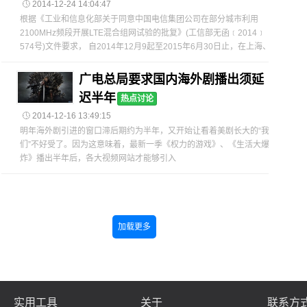

2014-12-24 14:04:47
根据《工业和信息化部关于同意中国电信集团公司在部分城市利用
2100MHz频段开展LTE混合组网试验的批复》(工信部无函﹝2014﹞
574号)文件要求， 自2014年12月9起至2015年6月30日止，在上海、
广电总局要求国内海外剧播出须延
迟半年
热点讨论

2014-12-16 13:49:15
明年海外剧引进的窗口滞后期约为半年，又开始让看着美剧长大的“我
们”不好受了。因为这意味着，最新一季《权力的游戏》、《生活大爆
炸》播出半年后，各大视频网站才能够引入
加载更多
实用工具
关于
联系方