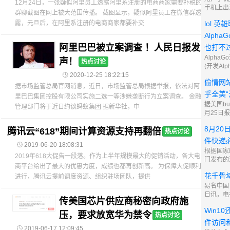
12月24日，一张疑似阿里员工透露阿里系注册的电商商家需要补税的
者的行为
手机上出
群聊截图在网上被大范围传播。 截图显示，疑似阿里员工在微信群透
程序的广
露，元旦后，在阿里系注册的电商商家都要补交
lol 英
光，这些
一个叫DD
Alpha
这个域名
阿里巴巴被立案调查 ！人民日报发
也打不
注册的。
Alpha
声！
热点讨论
(开发Al

2020-12-25 18:22:15
了模仿人
偷情网
类。人工
据市场监管总局官网消息，近日，市场监管总局根据举报，依法对阿
桥段屡见
乎全美“
里巴巴集团控股有限公司实施二选一等涉嫌垄断行为立案调查。 金融
实的时候
据美国bus
管理部门将于近日约谈蚂蚁集团 据新华社，中
4000
月25日
外情网站As
8月20
腾讯云“618”期间计算资源支持再翻倍
户数据后
热点讨论
数地区“
件快递

2019-06-20 18:08:31
辛免于难。 
根据国家
2019年618大促告一段落。作为上半年规模最大的促销活动，各大电
Gabriel
门发布的
全美有3
商平台给出了最大的优惠力度，成绩也都再创新高。 为保障大促顺利
至9月5
花千骨域
进行，腾讯云提前调度资源、组织驻场团队，提供
北京市的
收寄制度
易名中国（
用户出示
日讯，电
传美国芯片供应商秘密向政府施
相关身份
湖南台热
Win1
本是冲着
压，要求放宽华为禁令
热点讨论
喜欢上了
件访问

2019-06-17 12:09:45
为小编身