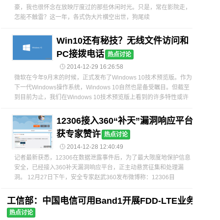
豪，我也很怀念在放映厅度过的那些休闲时光。只是，常在影院走，
怎能不触雷？这一年，各式伪大片横空出世，狗尾续
Win10还有秘技？无线文件访问和
PC接拨电话
热点讨论

2014-12-29 16:26:58
微软在今年9月末的时候，正式发布了Windows 10技术预览版。作为
下一代Windows操作系统，Windows 10自然也是备受瞩目。但截至
到目前为止，我们在Windows 10技术预览版上看到的许多特性或许
12306接入360“补天”漏洞响应平台
获专家赞许
热点讨论

2014-12-28 12:40:49
记者最新获悉，12306在数据泄露事件后，为了最大限度地保护信息
安全，已经接入360补天漏洞响应平台，正主动悬赏征集和处理漏
洞。 12月27日下午，安全专家赵武360发布微博称：12306目
工信部：中国电信可用Band1开展FDD-LTE业务
热点讨论