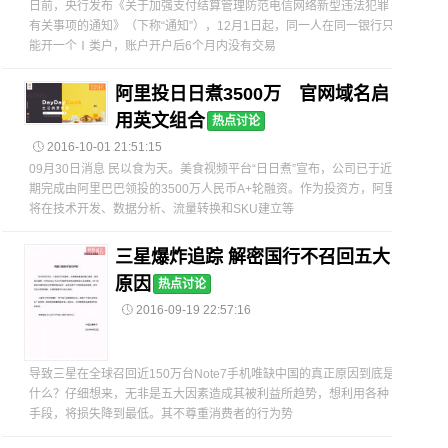
日前，央行发布《关于加强支付结算管理防范电信网络新型违法犯罪
有关事项的通知》（下称“通知”），12月1日起，同一人在同一银行只
能开一个Ⅰ类户，账户开户后6个月内没有交易
阿里投日日煮3500万 官网域名启
用英文组合
热点讨论

2016-10-01 21:51:15
09月30日消息 民以食为天。美食视频平台“日日煮”宣布，公司已于近
期完成由阿里巴巴领投的3500万人民币A+轮融资。作为投资方，阿里
将在技术开发、数据分析、流量转换和SKU建立等
三星爆炸追踪 解密国行不召回五大
原因
热点讨论

2016-09-19 22:57:16
导致三星在全球召回近150万台Note7手机唯缺中国的真正原因到底是
什么？仔细想来，无非是五大因素造成其被利益所趋势，想利用各种
手段，将损失降到最低。其不尊重消费者的行为势