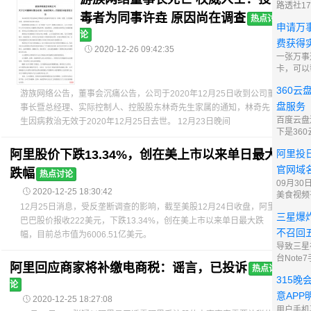
路透社1
毒者为同事许垚 原因尚在调查
消息称，
热点讨
申请万
赛灵思在
论
应商正秘
费获得

2020-12-26 09:42:35
要求后者
一张万事达
令。 路
卡，可以
你看到这
360云
在找一个
游族网络公告，董事会沉痛公告，公司于2020年12月25日收到公司董
而这篇文
盘服务
事长暨总经理、实际控制人、控股股东林奇先生家属的通知，林奇先
个问题。
百度云盘
生因病救治无效于2020年12月25日去世。 12月23日晚间
payone
下是36
不法分子
阿里投
阿里股价下跌13.34%，创在美上市以来单日最大
播非法文
传播淫秽
官网域
跌幅
热点讨论
行为屡有
09月3
企业的合

2020-12-25 18:30:42
美食视频
公司已于
12月25日消息，受反垄断调查的影响，截至美股12月24日收盘，阿里
三星爆
领投的3
巴巴股价报收222美元，下跌13.34%，创在美上市以来单日最大跌
资。作为
不召回
幅，目前总市值为6006.51亿美元。
术开发、
导致三星
和SKU
台Not
阿里回应商家将补缴电商税：谣言，已投诉
热点讨
原因到底
315晚
无非是五
论
所趋势，
意APP

2020-12-25 18:27:08
损失降到
用户手机