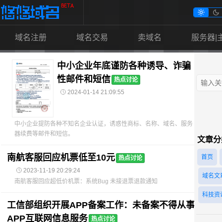


域名注册
域名交易
卖域名
服务器|
中小企业年底谨防各种诱导、诈骗
性邮件和短信
热点讨论

2024-01-14 21:09:55
中小企业提防各种不知名企业认证，诱惑性商标、名称、域名、服务
器续费等邮件和短信。
文章分
南航客服回应机票低至10元
首页
热点讨论

2023-11-19 20:29:24
域名文
南航客服回应超低价机票：系统Bug 未接退票退款通知
科技资
工信部组织开展APP备案工作：未备案不得从事
APP互联网信息服务
热点讨论