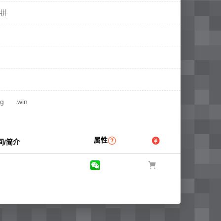
拼
rg
.win


属性
间/简介
