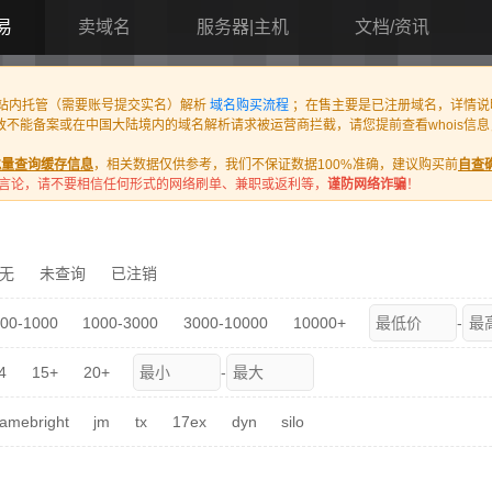
易
卖域名
服务器|主机
文档/资讯
在站内托管（需要账号提交实名）解析
域名购买流程
；在售主要是已注册域名，详情说
导致不能备案或在中国大陆境内的域名解析请求被运营商拦截，请您提前查看whois
批量查询缓存信息
，相关数据仅供参考，我们不保证数据100%准确，建议购买前
自查
言论，请不要相信任何形式的网络刷单、兼职或返利等，
谨防网络诈骗
！
无
未查询
已注销
00-1000
1000-3000
3000-10000
10000+
-
4
15+
20+
-
amebright
jm
tx
17ex
dyn
silo