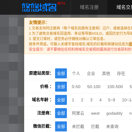
域名注册
域名交
友情提示：
1.交易支持同注册商（每个域名后面有注册商）过户，或者选择
2.为了避免交易域名因滥用、争议等导致HOLD，或因历史行为
3. 提交订单时，请您务必仔细核对确认订单信息。
按条件筛选，可输入关键字查找域名;域名的拦截和原建站信息为
安全提示：请不要相信任何利用域名交易规则漏洞进行交易获利的
原建站类型：
全部
个人
企业
其他
存在
价格 ：
全部
0-50
50-100
100-500
5
域名年龄 ：
全部
1
2
3
4
5~9
10~1
注册商：
全部
阿里云
west
godaddy
n
微信拦截：
全部
未拦截
拦截
未查询