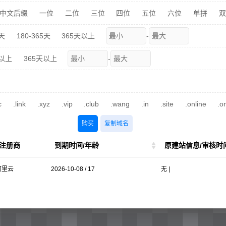
中文后缀
一位
二位
三位
四位
五位
六位
单拼
双
0天
180-365天
365天以上
-
天以上
365天以上
-
c
.link
.xyz
.vip
.club
.wang
.in
.site
.online
.o
购买
复制域名
注册商
到期时间/年龄
原建站信息/审核时
阿里云
2026-10-08 / 17
无 |