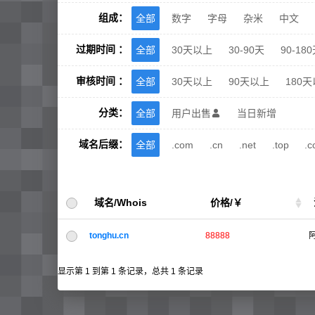
组成：
全部
数字
字母
杂米
中文
过期时间 ：
全部
30天以上
30-90天
90-18
审核时间 ：
全部
30天以上
90天以上
180
分类：
全部
用户出售
当日新增

域名后缀：
全部
.com
.cn
.net
.top
.c
域名/Whois
价格/￥
tonghu.cn
88888
显示第 1 到第 1 条记录，总共 1 条记录